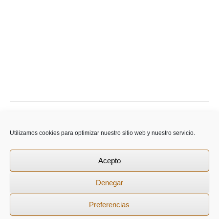
Utilizamos cookies para optimizar nuestro sitio web y nuestro servicio.
Redes Sociales
Acepto
Denegar
Copyright © 2026
Intuición y Resultados
Todos los derechos
Preferencias
reservados.